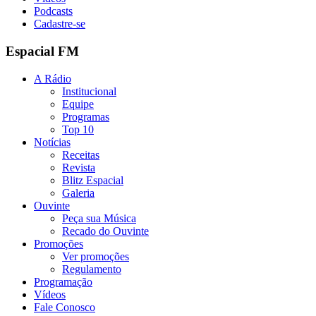
Podcasts
Cadastre-se
Espacial FM
A Rádio
Institucional
Equipe
Programas
Top 10
Notícias
Receitas
Revista
Blitz Espacial
Galeria
Ouvinte
Peça sua Música
Recado do Ouvinte
Promoções
Ver promoções
Regulamento
Programação
Vídeos
Fale Conosco