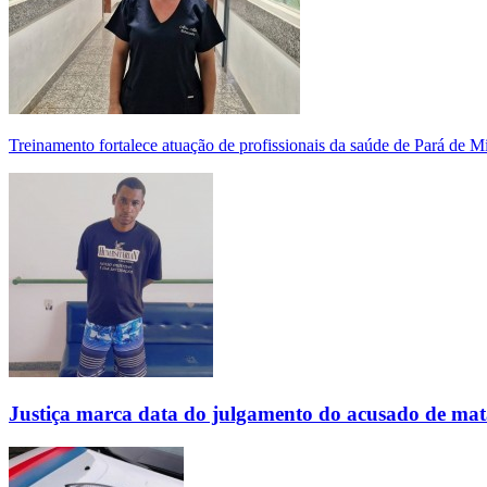
Treinamento fortalece atuação de profissionais da saúde de Pará de 
Justiça marca data do julgamento do acusado de mat