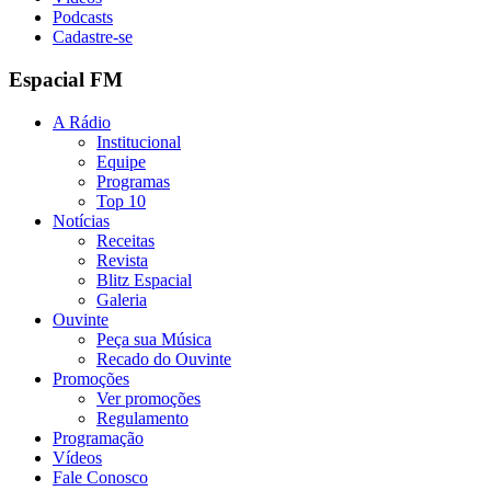
Podcasts
Cadastre-se
Espacial FM
A Rádio
Institucional
Equipe
Programas
Top 10
Notícias
Receitas
Revista
Blitz Espacial
Galeria
Ouvinte
Peça sua Música
Recado do Ouvinte
Promoções
Ver promoções
Regulamento
Programação
Vídeos
Fale Conosco