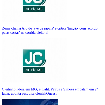
Zema chama Aro de 'ave de rapina' e critica 'traição' com 'acordo
pelas costas' na corrida eleitoral
Cleitinho lidera em MG, e Kalil, Patrus e Simões empatam em 2º
lugar, aponta pesquisa Genial/Quaest