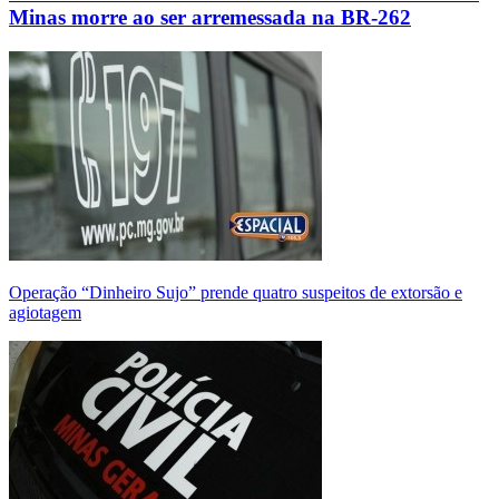
Minas morre ao ser arremessada na BR-262
Operação “Dinheiro Sujo” prende quatro suspeitos de extorsão e
agiotagem