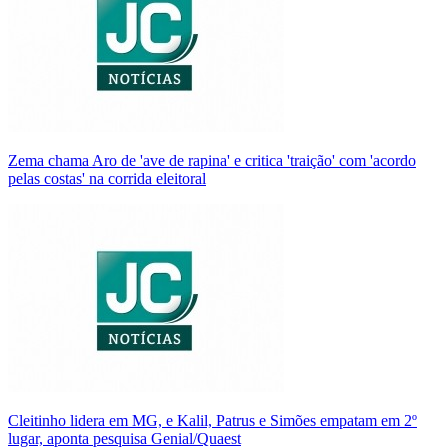
Zema chama Aro de 'ave de rapina' e critica 'traição' com 'acordo
pelas costas' na corrida eleitoral
Cleitinho lidera em MG, e Kalil, Patrus e Simões empatam em 2º
lugar, aponta pesquisa Genial/Quaest