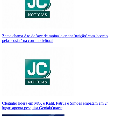
Zema chama Aro de 'ave de rapina' e critica 'traição' com 'acordo
pelas costas' na corrida eleitoral
Cleitinho lidera em MG, e Kalil, Patrus e Simões empatam em 2º
lugar, aponta pesquisa Genial/Quaest