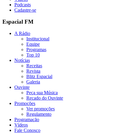
Podcasts
Cadastre-se
Espacial FM
A Rádio
Institucional
Equipe
Programas
Top 10
Notícias
Receitas
Revista
Blitz Espacial
Galeria
Ouvinte
Peça sua Música
Recado do Ouvinte
Promoções
Ver promoções
Regulamento
Programação
Vídeos
Fale Conosco