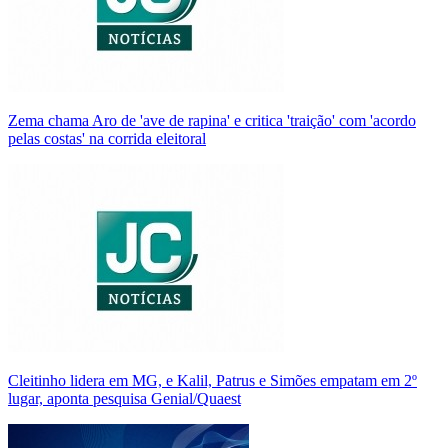
Zema chama Aro de 'ave de rapina' e critica 'traição' com 'acordo
pelas costas' na corrida eleitoral
Cleitinho lidera em MG, e Kalil, Patrus e Simões empatam em 2º
lugar, aponta pesquisa Genial/Quaest