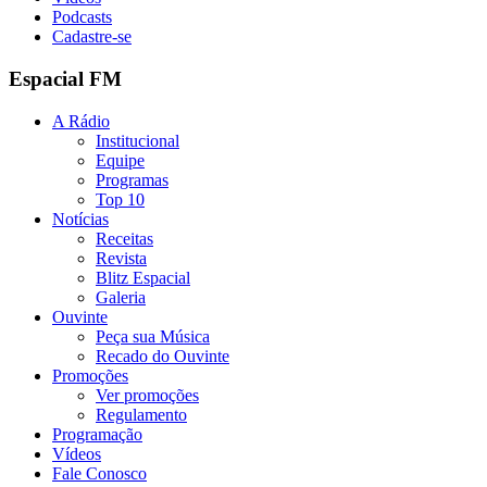
Podcasts
Cadastre-se
Espacial FM
A Rádio
Institucional
Equipe
Programas
Top 10
Notícias
Receitas
Revista
Blitz Espacial
Galeria
Ouvinte
Peça sua Música
Recado do Ouvinte
Promoções
Ver promoções
Regulamento
Programação
Vídeos
Fale Conosco