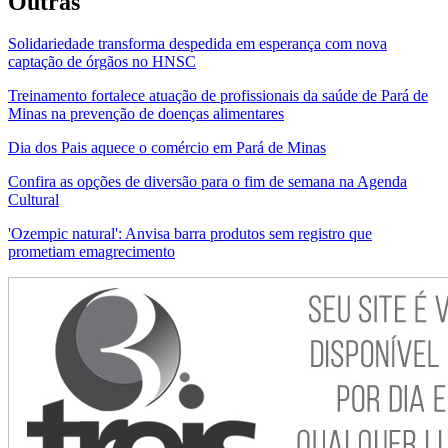
Outras
Solidariedade transforma despedida em esperança com nova
captação de órgãos no HNSC
Treinamento fortalece atuação de profissionais da saúde de Pará de
Minas na prevenção de doenças alimentares
Dia dos Pais aquece o comércio em Pará de Minas
Confira as opções de diversão para o fim de semana na Agenda
Cultural
'Ozempic natural': Anvisa barra produtos sem registro que
prometiam emagrecimento