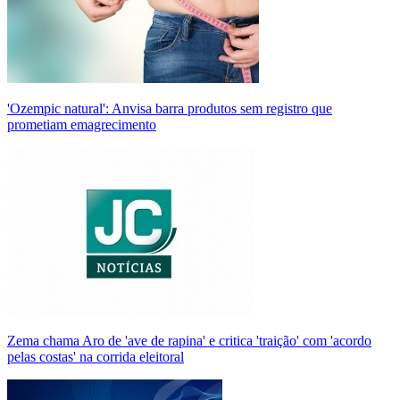
'Ozempic natural': Anvisa barra produtos sem registro que
prometiam emagrecimento
Zema chama Aro de 'ave de rapina' e critica 'traição' com 'acordo
pelas costas' na corrida eleitoral