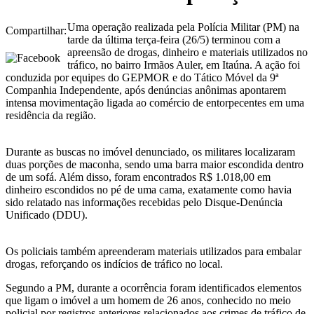
Uma operação realizada pela Polícia Militar (PM) na
Compartilhar:
tarde da última terça-feira (26/5) terminou com a
apreensão de drogas, dinheiro e materiais utilizados no
tráfico, no bairro Irmãos Auler, em Itaúna. A ação foi
conduzida por equipes do GEPMOR e do Tático Móvel da 9ª
Companhia Independente, após denúncias anônimas apontarem
intensa movimentação ligada ao comércio de entorpecentes em uma
residência da região.
Durante as buscas no imóvel denunciado, os militares localizaram
duas porções de maconha, sendo uma barra maior escondida dentro
de um sofá. Além disso, foram encontrados R$ 1.018,00 em
dinheiro escondidos no pé de uma cama, exatamente como havia
sido relatado nas informações recebidas pelo Disque-Denúncia
Unificado (DDU).
Os policiais também apreenderam materiais utilizados para embalar
drogas, reforçando os indícios de tráfico no local.
Segundo a PM, durante a ocorrência foram identificados elementos
que ligam o imóvel a um homem de 26 anos, conhecido no meio
policial por registros anteriores relacionados aos crimes de tráfico de