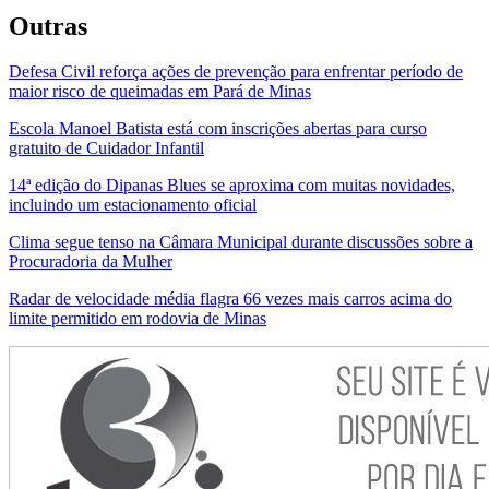
Outras
Defesa Civil reforça ações de prevenção para enfrentar período de
maior risco de queimadas em Pará de Minas
Escola Manoel Batista está com inscrições abertas para curso
gratuito de Cuidador Infantil
14ª edição do Dipanas Blues se aproxima com muitas novidades,
incluindo um estacionamento oficial
Clima segue tenso na Câmara Municipal durante discussões sobre a
Procuradoria da Mulher
Radar de velocidade média flagra 66 vezes mais carros acima do
limite permitido em rodovia de Minas