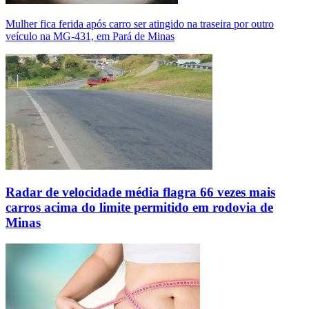
Mulher fica ferida após carro ser atingido na traseira por outro
veículo na MG-431, em Pará de Minas
Radar de velocidade média flagra 66 vezes mais
carros acima do limite permitido em rodovia de
Minas