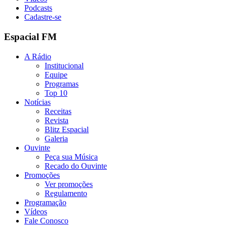
Podcasts
Cadastre-se
Espacial FM
A Rádio
Institucional
Equipe
Programas
Top 10
Notícias
Receitas
Revista
Blitz Espacial
Galeria
Ouvinte
Peça sua Música
Recado do Ouvinte
Promoções
Ver promoções
Regulamento
Programação
Vídeos
Fale Conosco