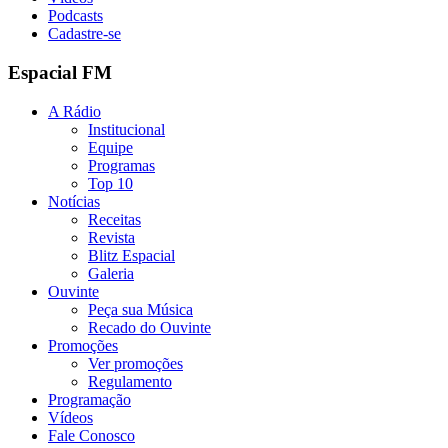
Podcasts
Cadastre-se
Espacial FM
A Rádio
Institucional
Equipe
Programas
Top 10
Notícias
Receitas
Revista
Blitz Espacial
Galeria
Ouvinte
Peça sua Música
Recado do Ouvinte
Promoções
Ver promoções
Regulamento
Programação
Vídeos
Fale Conosco