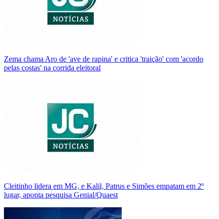
Zema chama Aro de 'ave de rapina' e critica 'traição' com 'acordo
pelas costas' na corrida eleitoral
Cleitinho lidera em MG, e Kalil, Patrus e Simões empatam em 2º
lugar, aponta pesquisa Genial/Quaest