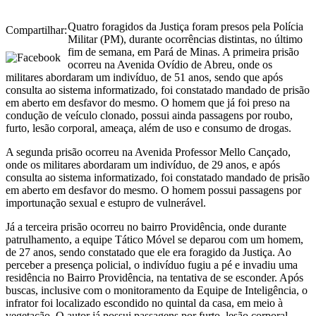
Quatro foragidos da Justiça foram presos pela Polícia
Compartilhar:
Militar (PM), durante ocorrências distintas, no último
fim de semana, em Pará de Minas. A primeira prisão
ocorreu na Avenida Ovídio de Abreu, onde os
militares abordaram um indivíduo, de 51 anos, sendo que após
consulta ao sistema informatizado, foi constatado mandado de prisão
em aberto em desfavor do mesmo. O homem que já foi preso na
condução de veículo clonado, possui ainda passagens por roubo,
furto, lesão corporal, ameaça, além de uso e consumo de drogas.
A segunda prisão ocorreu na Avenida Professor Mello Cançado,
onde os militares abordaram um indivíduo, de 29 anos, e após
consulta ao sistema informatizado, foi constatado mandado de prisão
em aberto em desfavor do mesmo. O homem possui passagens por
importunação sexual e estupro de vulnerável.
Já a terceira prisão ocorreu no bairro Providência, onde durante
patrulhamento, a equipe Tático Móvel se deparou com um homem,
de 27 anos, sendo constatado que ele era foragido da Justiça. Ao
perceber a presença policial, o indivíduo fugiu a pé e invadiu uma
residência no Bairro Providência, na tentativa de se esconder. Após
buscas, inclusive com o monitoramento da Equipe de Inteligência, o
infrator foi localizado escondido no quintal da casa, em meio à
vegetação. O autor já possui passagens por furto, lesão corporal,