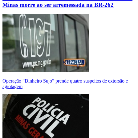
Minas morre ao ser arremessada na BR-262
Operação “Dinheiro Sujo” prende quatro suspeitos de extorsão e
agiotagem