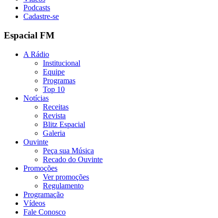
Podcasts
Cadastre-se
Espacial FM
A Rádio
Institucional
Equipe
Programas
Top 10
Notícias
Receitas
Revista
Blitz Espacial
Galeria
Ouvinte
Peça sua Música
Recado do Ouvinte
Promoções
Ver promoções
Regulamento
Programação
Vídeos
Fale Conosco