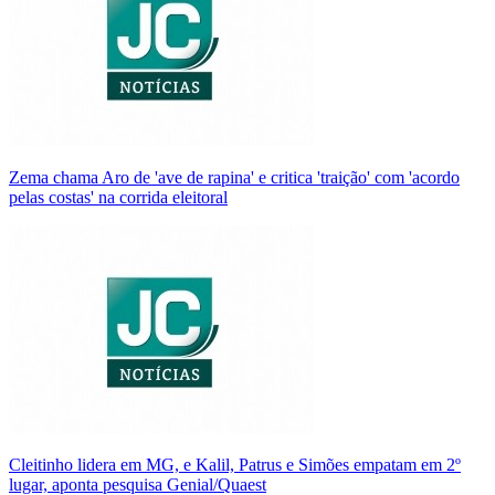
Zema chama Aro de 'ave de rapina' e critica 'traição' com 'acordo
pelas costas' na corrida eleitoral
Cleitinho lidera em MG, e Kalil, Patrus e Simões empatam em 2º
lugar, aponta pesquisa Genial/Quaest