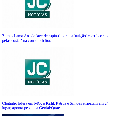
Zema chama Aro de 'ave de rapina' e critica 'traição' com 'acordo
pelas costas' na corrida eleitoral
Cleitinho lidera em MG, e Kalil, Patrus e Simões empatam em 2º
lugar, aponta pesquisa Genial/Quaest