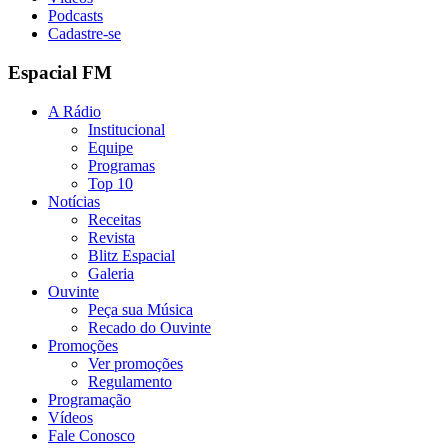
Podcasts
Cadastre-se
Espacial FM
A Rádio
Institucional
Equipe
Programas
Top 10
Notícias
Receitas
Revista
Blitz Espacial
Galeria
Ouvinte
Peça sua Música
Recado do Ouvinte
Promoções
Ver promoções
Regulamento
Programação
Vídeos
Fale Conosco