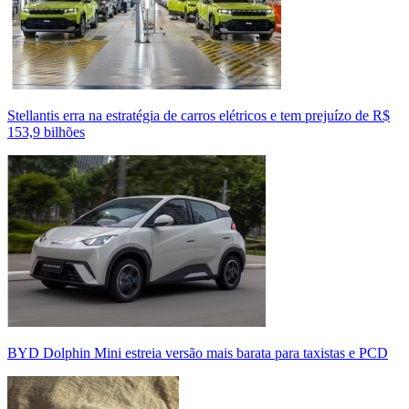
Stellantis erra na estratégia de carros elétricos e tem prejuízo de R$
153,9 bilhões
BYD Dolphin Mini estreia versão mais barata para taxistas e PCD