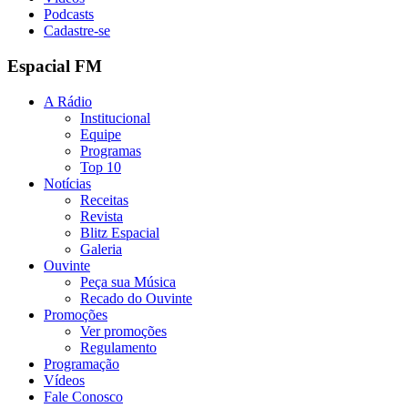
Podcasts
Cadastre-se
Espacial FM
A Rádio
Institucional
Equipe
Programas
Top 10
Notícias
Receitas
Revista
Blitz Espacial
Galeria
Ouvinte
Peça sua Música
Recado do Ouvinte
Promoções
Ver promoções
Regulamento
Programação
Vídeos
Fale Conosco