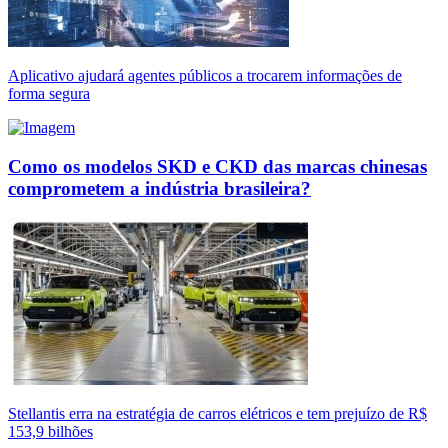
Aplicativo ajudará agentes públicos a trocarem informações de
forma segura
Como os modelos SKD e CKD das marcas chinesas
comprometem a indústria brasileira?
Stellantis erra na estratégia de carros elétricos e tem prejuízo de R$
153,9 bilhões