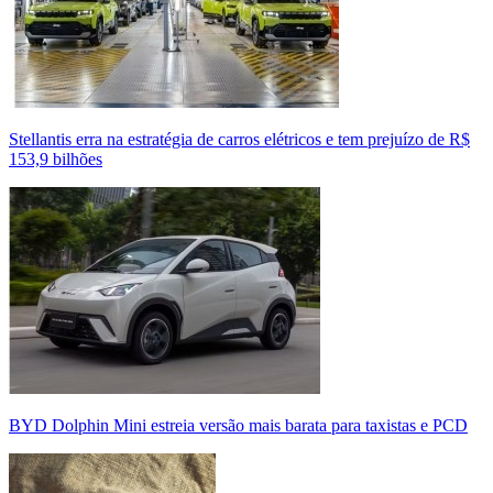
Stellantis erra na estratégia de carros elétricos e tem prejuízo de R$
153,9 bilhões
BYD Dolphin Mini estreia versão mais barata para taxistas e PCD