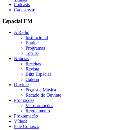
Podcasts
Cadastre-se
Espacial FM
A Rádio
Institucional
Equipe
Programas
Top 10
Notícias
Receitas
Revista
Blitz Espacial
Galeria
Ouvinte
Peça sua Música
Recado do Ouvinte
Promoções
Ver promoções
Regulamento
Programação
Vídeos
Fale Conosco