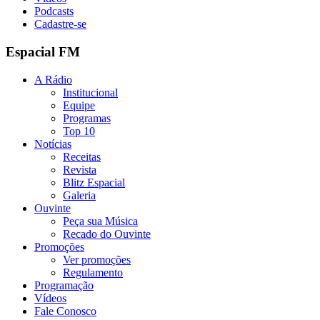
Podcasts
Cadastre-se
Espacial FM
A Rádio
Institucional
Equipe
Programas
Top 10
Notícias
Receitas
Revista
Blitz Espacial
Galeria
Ouvinte
Peça sua Música
Recado do Ouvinte
Promoções
Ver promoções
Regulamento
Programação
Vídeos
Fale Conosco