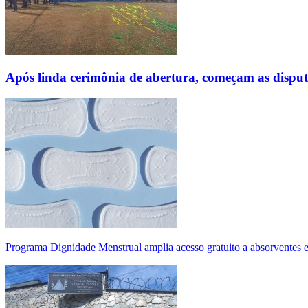
Após linda cerimônia de abertura, começam as disp
Programa Dignidade Menstrual amplia acesso gratuito a absorventes 