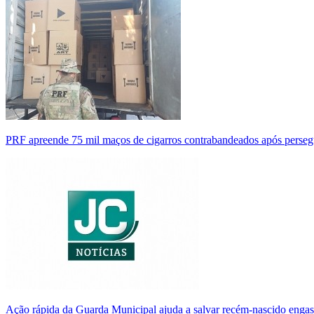
PRF apreende 75 mil maços de cigarros contrabandeados após perse
Ação rápida da Guarda Municipal ajuda a salvar recém-nascido enga