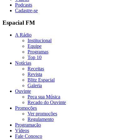
Podcasts
Cadastre-se
Espacial FM
A Rádio
Institucional
Equipe
Programas
Top 10
Notícias
Receitas
Revista
Blitz Espacial
Galeria
Ouvinte
Peça sua Música
Recado do Ouvinte
Promoções
Ver promoções
Regulamento
Programação
Vídeos
Fale Conosco