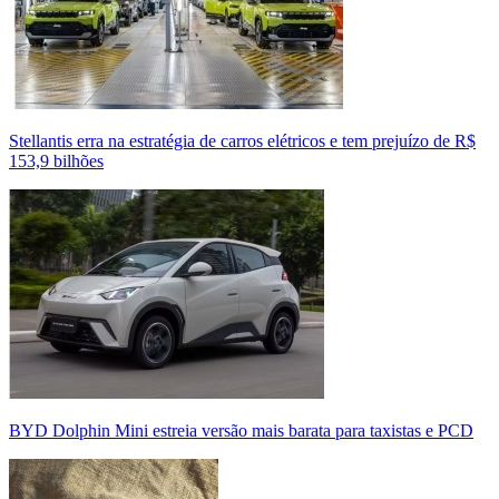
Stellantis erra na estratégia de carros elétricos e tem prejuízo de R$
153,9 bilhões
BYD Dolphin Mini estreia versão mais barata para taxistas e PCD