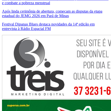
e combate a pobreza menstrual
Após linda cerimônia de abertura, começam as disputas da etapa
estadual do JEMG 2026 em Pará de Minas
Festival Dipanas Blues destaca novidades da 14ª edição em
entrevista à Rádio Espacial FM