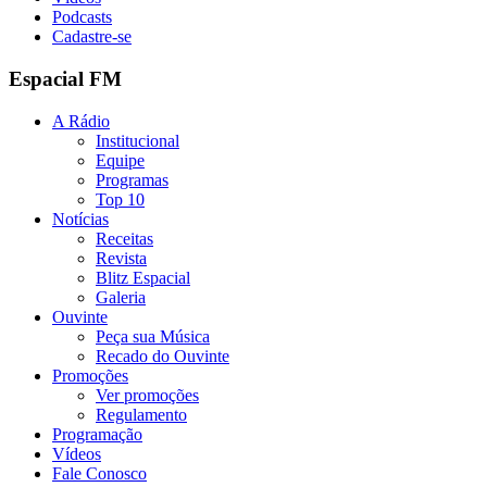
Podcasts
Cadastre-se
Espacial FM
A Rádio
Institucional
Equipe
Programas
Top 10
Notícias
Receitas
Revista
Blitz Espacial
Galeria
Ouvinte
Peça sua Música
Recado do Ouvinte
Promoções
Ver promoções
Regulamento
Programação
Vídeos
Fale Conosco