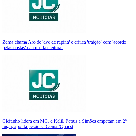
Zema chama Aro de 'ave de rapina' e critica 'traição' com 'acordo
pelas costas' na corrida eleitoral
Cleitinho lidera em MG, e Kalil, Patrus e Simões empatam em 2º
lugar, aponta pesquisa Genial/Quaest