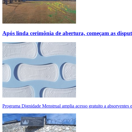
Após linda cerimônia de abertura, começam as disp
Programa Dignidade Menstrual amplia acesso gratuito a absorventes 