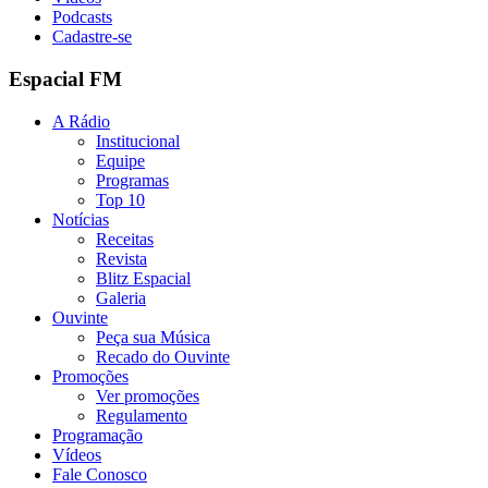
Podcasts
Cadastre-se
Espacial FM
A Rádio
Institucional
Equipe
Programas
Top 10
Notícias
Receitas
Revista
Blitz Espacial
Galeria
Ouvinte
Peça sua Música
Recado do Ouvinte
Promoções
Ver promoções
Regulamento
Programação
Vídeos
Fale Conosco