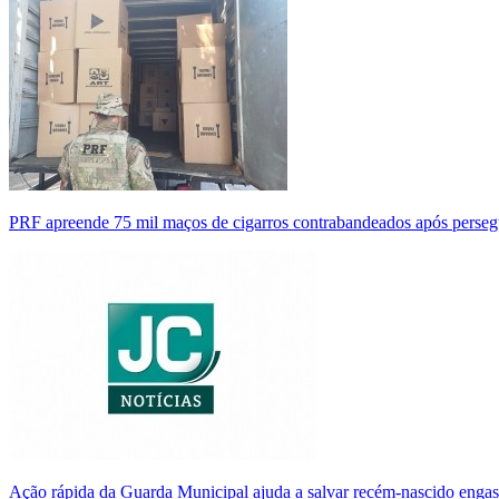
PRF apreende 75 mil maços de cigarros contrabandeados após perse
Ação rápida da Guarda Municipal ajuda a salvar recém-nascido enga