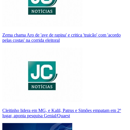
Zema chama Aro de 'ave de rapina' e critica 'traição' com 'acordo
pelas costas' na corrida eleitoral
Cleitinho lidera em MG, e Kalil, Patrus e Simões empatam em 2º
lugar, aponta pesquisa Genial/Quaest