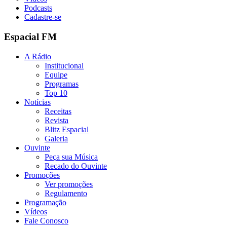
Podcasts
Cadastre-se
Espacial FM
A Rádio
Institucional
Equipe
Programas
Top 10
Notícias
Receitas
Revista
Blitz Espacial
Galeria
Ouvinte
Peça sua Música
Recado do Ouvinte
Promoções
Ver promoções
Regulamento
Programação
Vídeos
Fale Conosco