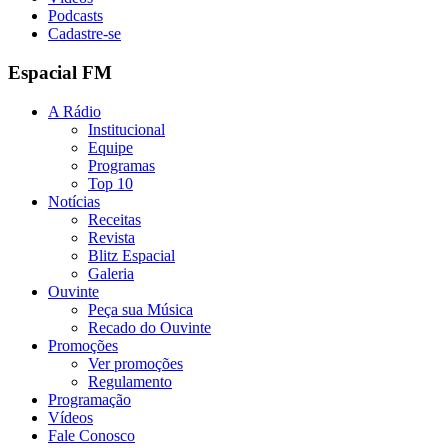
Podcasts
Cadastre-se
Espacial FM
A Rádio
Institucional
Equipe
Programas
Top 10
Notícias
Receitas
Revista
Blitz Espacial
Galeria
Ouvinte
Peça sua Música
Recado do Ouvinte
Promoções
Ver promoções
Regulamento
Programação
Vídeos
Fale Conosco