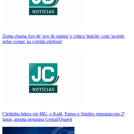
Zema chama Aro de 'ave de rapina' e critica 'traição' com 'acordo
pelas costas' na corrida eleitoral
Cleitinho lidera em MG, e Kalil, Patrus e Simões empatam em 2º
lugar, aponta pesquisa Genial/Quaest