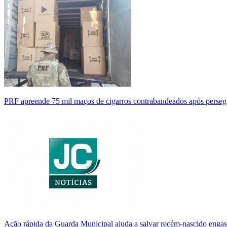
PRF apreende 75 mil maços de cigarros contrabandeados após perse
Ação rápida da Guarda Municipal ajuda a salvar recém-nascido enga