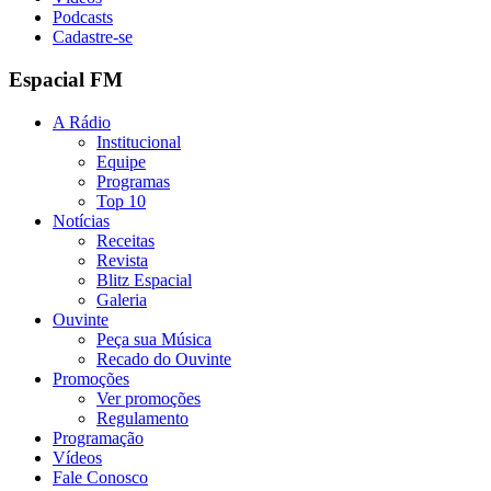
Podcasts
Cadastre-se
Espacial FM
A Rádio
Institucional
Equipe
Programas
Top 10
Notícias
Receitas
Revista
Blitz Espacial
Galeria
Ouvinte
Peça sua Música
Recado do Ouvinte
Promoções
Ver promoções
Regulamento
Programação
Vídeos
Fale Conosco