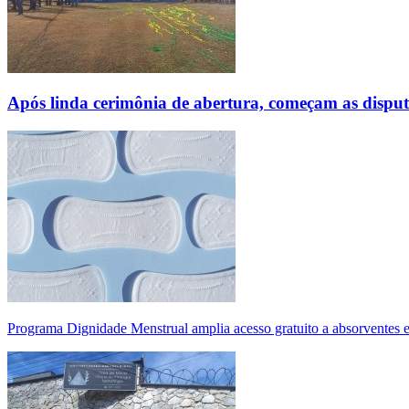
Após linda cerimônia de abertura, começam as disp
Programa Dignidade Menstrual amplia acesso gratuito a absorventes 