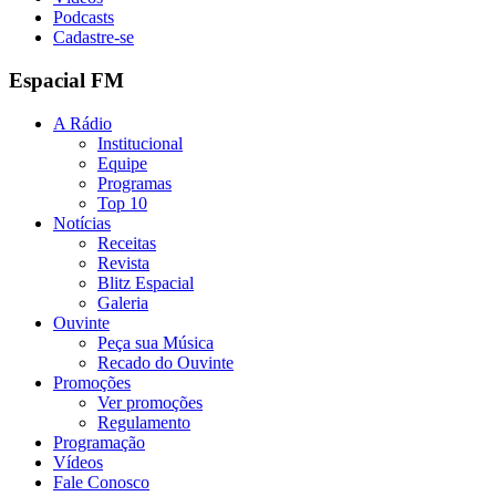
Podcasts
Cadastre-se
Espacial FM
A Rádio
Institucional
Equipe
Programas
Top 10
Notícias
Receitas
Revista
Blitz Espacial
Galeria
Ouvinte
Peça sua Música
Recado do Ouvinte
Promoções
Ver promoções
Regulamento
Programação
Vídeos
Fale Conosco