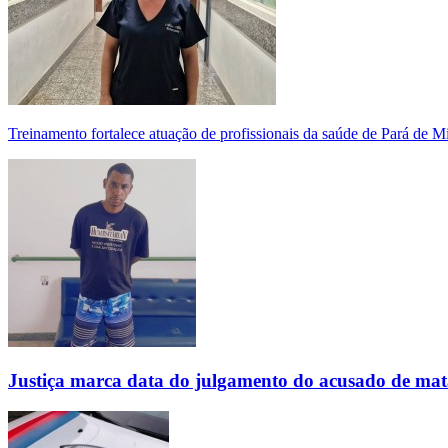
Treinamento fortalece atuação de profissionais da saúde de Pará de 
Justiça marca data do julgamento do acusado de mat