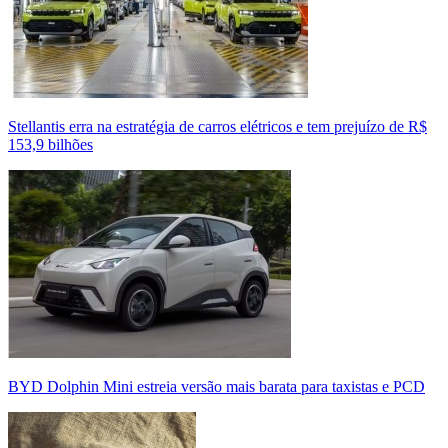
Stellantis erra na estratégia de carros elétricos e tem prejuízo de R$
153,9 bilhões
BYD Dolphin Mini estreia versão mais barata para taxistas e PCD