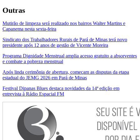
Outras
Mutirão de limpeza será realizado nos bairros Walter Martins e
Capanema nesta sexta-feira
Sindicato dos Trabalhadores Rurais de Pará de Minas terá novo
presidente após 12 anos de gestão de Vicente Moreira
Programa Dignidade Menstrual amplia acesso gratuito a absorventes
e combate a pobreza menstrual
Após linda cerimônia de abertura, começam as disputas da etapa
estadual do JEMG 2026 em Pará de Minas
Festival Dipanas Blues destaca novidades da 14ª edição em
entrevista à Rádio Espacial FM