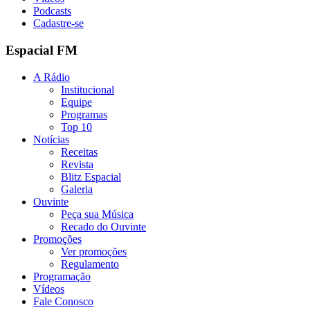
Podcasts
Cadastre-se
Espacial FM
A Rádio
Institucional
Equipe
Programas
Top 10
Notícias
Receitas
Revista
Blitz Espacial
Galeria
Ouvinte
Peça sua Música
Recado do Ouvinte
Promoções
Ver promoções
Regulamento
Programação
Vídeos
Fale Conosco