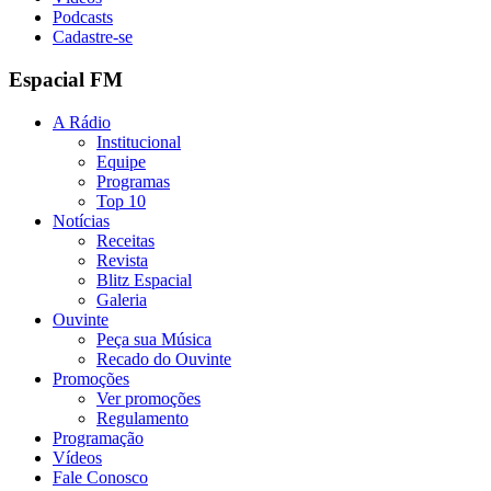
Podcasts
Cadastre-se
Espacial FM
A Rádio
Institucional
Equipe
Programas
Top 10
Notícias
Receitas
Revista
Blitz Espacial
Galeria
Ouvinte
Peça sua Música
Recado do Ouvinte
Promoções
Ver promoções
Regulamento
Programação
Vídeos
Fale Conosco