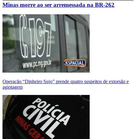
Minas morre ao ser arremessada na BR-262
Operação “Dinheiro Sujo” prende quatro suspeitos de extorsão e
agiotagem