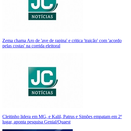
Zema chama Aro de 'ave de rapina' e critica 'traição' com 'acordo
pelas costas' na corrida eleitoral
Cleitinho lidera em MG, e Kalil, Patrus e Simões empatam em 2º
lugar, aponta pesquisa Genial/Quaest