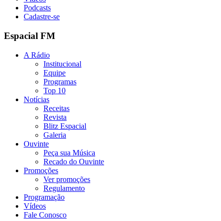
Podcasts
Cadastre-se
Espacial FM
A Rádio
Institucional
Equipe
Programas
Top 10
Notícias
Receitas
Revista
Blitz Espacial
Galeria
Ouvinte
Peça sua Música
Recado do Ouvinte
Promoções
Ver promoções
Regulamento
Programação
Vídeos
Fale Conosco