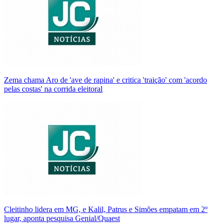
Zema chama Aro de 'ave de rapina' e critica 'traição' com 'acordo
pelas costas' na corrida eleitoral
Cleitinho lidera em MG, e Kalil, Patrus e Simões empatam em 2º
lugar, aponta pesquisa Genial/Quaest