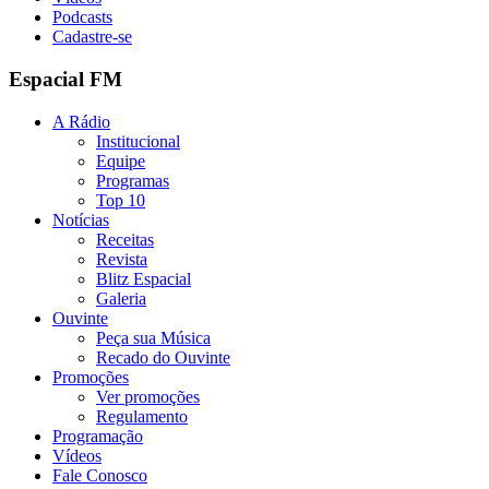
Podcasts
Cadastre-se
Espacial FM
A Rádio
Institucional
Equipe
Programas
Top 10
Notícias
Receitas
Revista
Blitz Espacial
Galeria
Ouvinte
Peça sua Música
Recado do Ouvinte
Promoções
Ver promoções
Regulamento
Programação
Vídeos
Fale Conosco