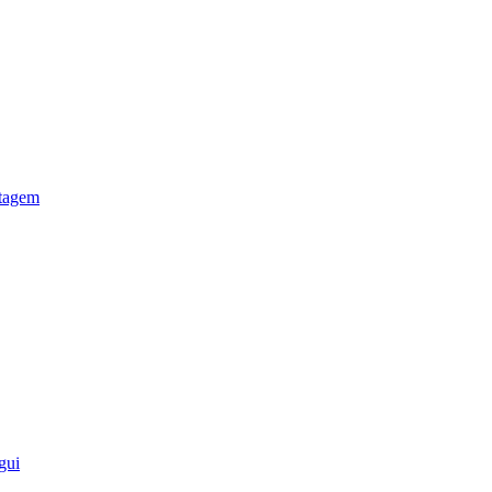
otagem
gui