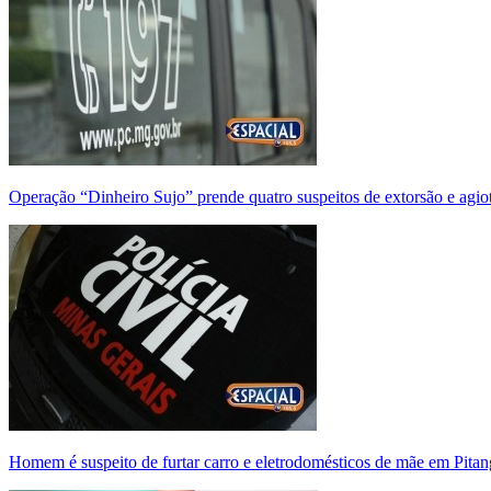
Operação “Dinheiro Sujo” prende quatro suspeitos de extorsão e agi
Homem é suspeito de furtar carro e eletrodomésticos de mãe em Pitan