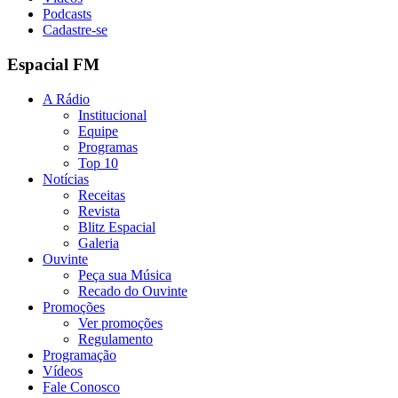
Podcasts
Cadastre-se
Espacial FM
A Rádio
Institucional
Equipe
Programas
Top 10
Notícias
Receitas
Revista
Blitz Espacial
Galeria
Ouvinte
Peça sua Música
Recado do Ouvinte
Promoções
Ver promoções
Regulamento
Programação
Vídeos
Fale Conosco