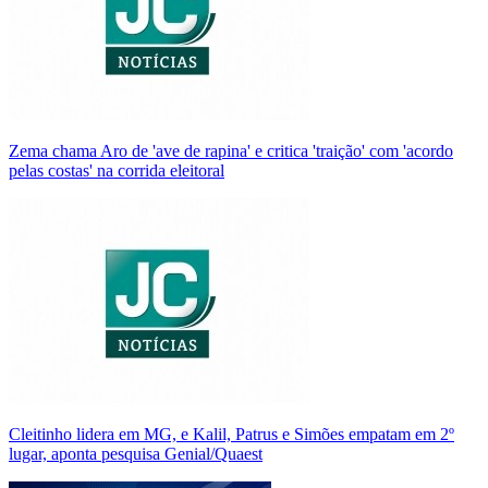
Zema chama Aro de 'ave de rapina' e critica 'traição' com 'acordo
pelas costas' na corrida eleitoral
Cleitinho lidera em MG, e Kalil, Patrus e Simões empatam em 2º
lugar, aponta pesquisa Genial/Quaest