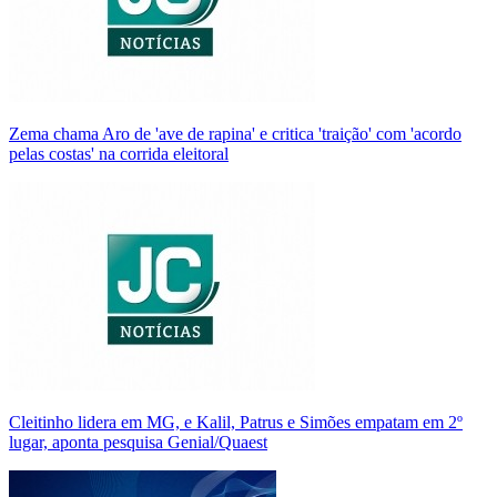
Zema chama Aro de 'ave de rapina' e critica 'traição' com 'acordo
pelas costas' na corrida eleitoral
Cleitinho lidera em MG, e Kalil, Patrus e Simões empatam em 2º
lugar, aponta pesquisa Genial/Quaest