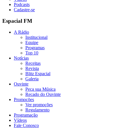
Podcasts
Cadastre-se
Espacial FM
A Rádio
Institucional
Equipe
Programas
Top 10
Notícias
Receitas
Revista
Blitz Espacial
Galeria
Ouvinte
Peça sua Música
Recado do Ouvinte
Promoções
Ver promoções
Regulamento
Programação
Vídeos
Fale Conosco