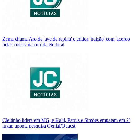
Zema chama Aro de 'ave de rapina' e critica 'traição' com 'acordo
pelas costas' na corrida eleitoral
Cleitinho lidera em MG, e Kalil, Patrus e Simões empatam em 2º
lugar, aponta pesquisa Genial/Quaest