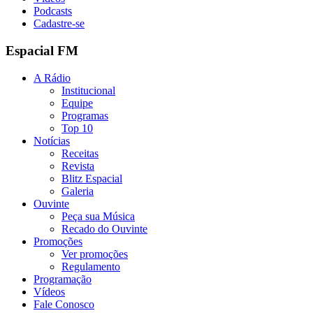
Podcasts
Cadastre-se
Espacial FM
A Rádio
Institucional
Equipe
Programas
Top 10
Notícias
Receitas
Revista
Blitz Espacial
Galeria
Ouvinte
Peça sua Música
Recado do Ouvinte
Promoções
Ver promoções
Regulamento
Programação
Vídeos
Fale Conosco