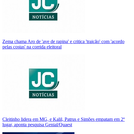
Zema chama Aro de 'ave de rapina' e critica 'traição' com 'acordo
pelas costas' na corrida eleitoral
Cleitinho lidera em MG, e Kalil, Patrus e Simões empatam em 2º
lugar, aponta pesquisa Genial/Quaest