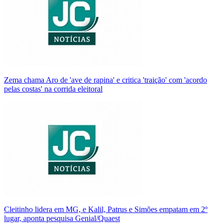
Zema chama Aro de 'ave de rapina' e critica 'traição' com 'acordo
pelas costas' na corrida eleitoral
Cleitinho lidera em MG, e Kalil, Patrus e Simões empatam em 2º
lugar, aponta pesquisa Genial/Quaest