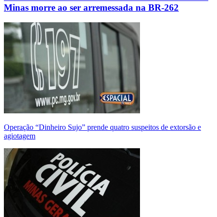
Minas morre ao ser arremessada na BR-262
Operação “Dinheiro Sujo” prende quatro suspeitos de extorsão e
agiotagem