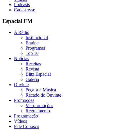
Podcasts
Cadastre-se
Espacial FM
A Rádio
Institucional
Equipe
Programas
Top 10
Notícias
Receitas
Revista
Blitz Espacial
Galeria
Ouvinte
Peça sua Música
Recado do Ouvinte
Promoções
Ver promoções
Regulamento
Programação
Vídeos
Fale Conosco