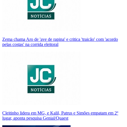
Zema chama Aro de 'ave de rapina' e critica 'traição' com 'acordo
pelas costas' na corrida eleitoral
Cleitinho lidera em MG, e Kalil, Patrus e Simões empatam em 2º
lugar, aponta pesquisa Genial/Quaest