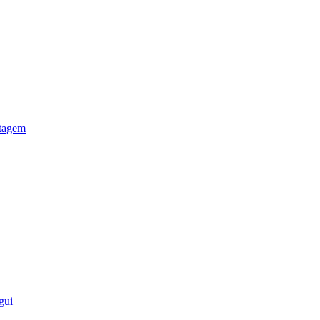
otagem
gui