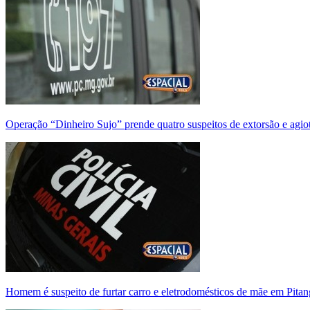
Operação “Dinheiro Sujo” prende quatro suspeitos de extorsão e agi
Homem é suspeito de furtar carro e eletrodomésticos de mãe em Pitan