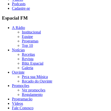
Podcasts
Cadastre-se
Espacial FM
A Rádio
Institucional
Equipe
Programas
Top 10
Notícias
Receitas
Revista
Blitz Espacial
Galeria
Ouvinte
Peça sua Música
Recado do Ouvinte
Promoções
Ver promoções
Regulamento
Programação
Vídeos
Fale Conosco