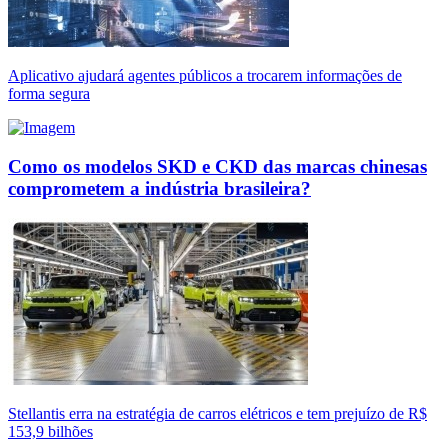
Aplicativo ajudará agentes públicos a trocarem informações de
forma segura
Como os modelos SKD e CKD das marcas chinesas
comprometem a indústria brasileira?
Stellantis erra na estratégia de carros elétricos e tem prejuízo de R$
153,9 bilhões