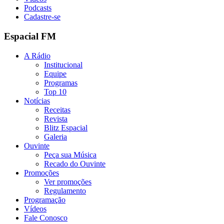
Podcasts
Cadastre-se
Espacial FM
A Rádio
Institucional
Equipe
Programas
Top 10
Notícias
Receitas
Revista
Blitz Espacial
Galeria
Ouvinte
Peça sua Música
Recado do Ouvinte
Promoções
Ver promoções
Regulamento
Programação
Vídeos
Fale Conosco