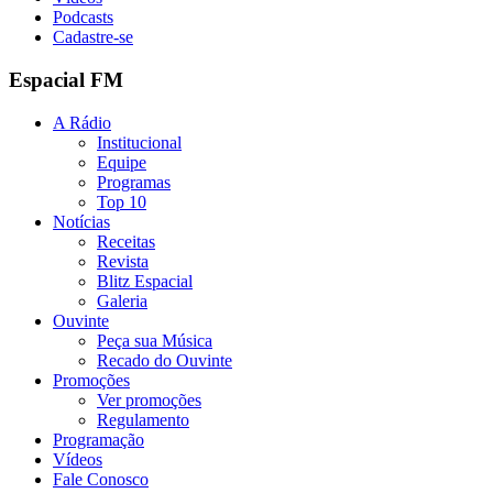
Podcasts
Cadastre-se
Espacial FM
A Rádio
Institucional
Equipe
Programas
Top 10
Notícias
Receitas
Revista
Blitz Espacial
Galeria
Ouvinte
Peça sua Música
Recado do Ouvinte
Promoções
Ver promoções
Regulamento
Programação
Vídeos
Fale Conosco