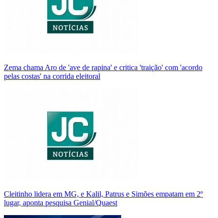
Zema chama Aro de 'ave de rapina' e critica 'traição' com 'acordo
pelas costas' na corrida eleitoral
Cleitinho lidera em MG, e Kalil, Patrus e Simões empatam em 2º
lugar, aponta pesquisa Genial/Quaest