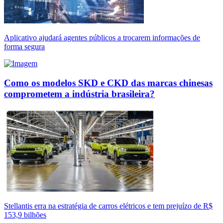
Aplicativo ajudará agentes públicos a trocarem informações de
forma segura
Como os modelos SKD e CKD das marcas chinesas
comprometem a indústria brasileira?
Stellantis erra na estratégia de carros elétricos e tem prejuízo de R$
153,9 bilhões