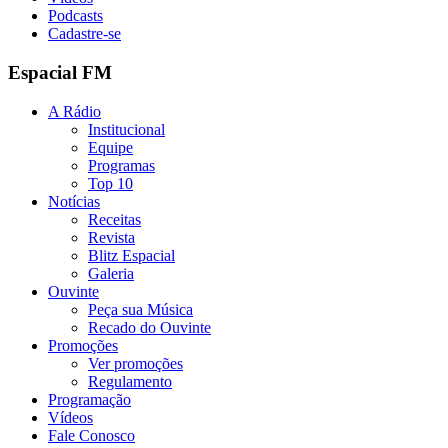
Podcasts
Cadastre-se
Espacial FM
A Rádio
Institucional
Equipe
Programas
Top 10
Notícias
Receitas
Revista
Blitz Espacial
Galeria
Ouvinte
Peça sua Música
Recado do Ouvinte
Promoções
Ver promoções
Regulamento
Programação
Vídeos
Fale Conosco