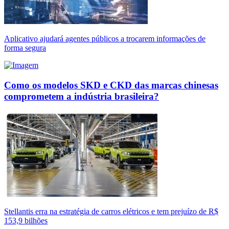
Aplicativo ajudará agentes públicos a trocarem informações de
forma segura
Como os modelos SKD e CKD das marcas chinesas
comprometem a indústria brasileira?
Stellantis erra na estratégia de carros elétricos e tem prejuízo de R$
153,9 bilhões