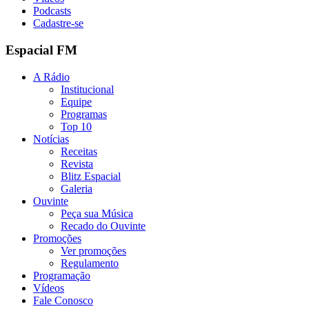
Podcasts
Cadastre-se
Espacial FM
A Rádio
Institucional
Equipe
Programas
Top 10
Notícias
Receitas
Revista
Blitz Espacial
Galeria
Ouvinte
Peça sua Música
Recado do Ouvinte
Promoções
Ver promoções
Regulamento
Programação
Vídeos
Fale Conosco