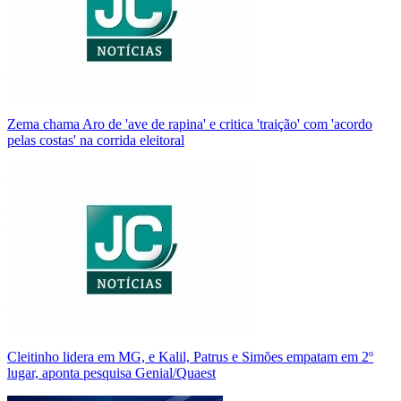
Zema chama Aro de 'ave de rapina' e critica 'traição' com 'acordo
pelas costas' na corrida eleitoral
Cleitinho lidera em MG, e Kalil, Patrus e Simões empatam em 2º
lugar, aponta pesquisa Genial/Quaest