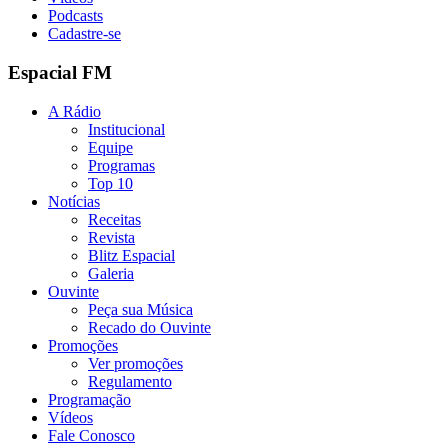
Podcasts
Cadastre-se
Espacial FM
A Rádio
Institucional
Equipe
Programas
Top 10
Notícias
Receitas
Revista
Blitz Espacial
Galeria
Ouvinte
Peça sua Música
Recado do Ouvinte
Promoções
Ver promoções
Regulamento
Programação
Vídeos
Fale Conosco