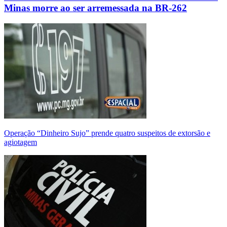
Minas morre ao ser arremessada na BR-262
Operação “Dinheiro Sujo” prende quatro suspeitos de extorsão e
agiotagem