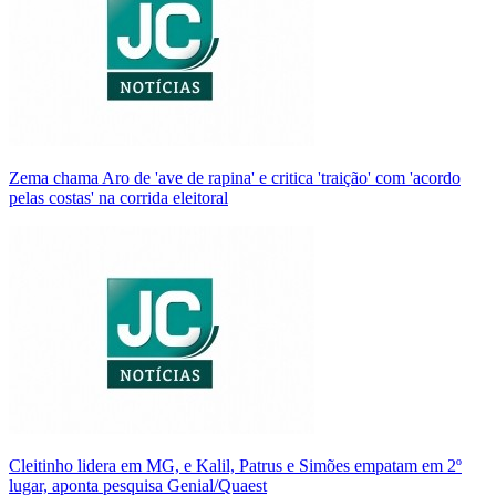
Zema chama Aro de 'ave de rapina' e critica 'traição' com 'acordo
pelas costas' na corrida eleitoral
Cleitinho lidera em MG, e Kalil, Patrus e Simões empatam em 2º
lugar, aponta pesquisa Genial/Quaest