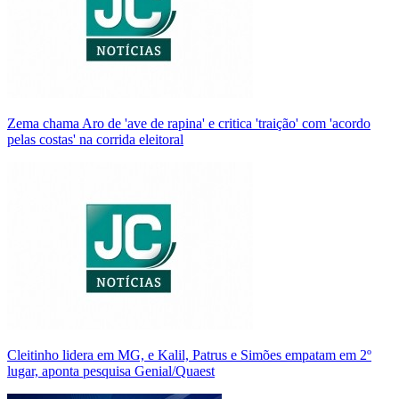
Zema chama Aro de 'ave de rapina' e critica 'traição' com 'acordo
pelas costas' na corrida eleitoral
Cleitinho lidera em MG, e Kalil, Patrus e Simões empatam em 2º
lugar, aponta pesquisa Genial/Quaest