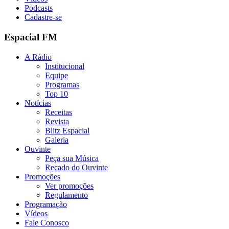
Podcasts
Cadastre-se
Espacial FM
A Rádio
Institucional
Equipe
Programas
Top 10
Notícias
Receitas
Revista
Blitz Espacial
Galeria
Ouvinte
Peça sua Música
Recado do Ouvinte
Promoções
Ver promoções
Regulamento
Programação
Vídeos
Fale Conosco