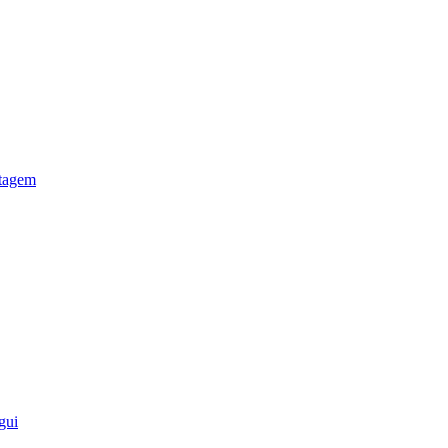
otagem
gui