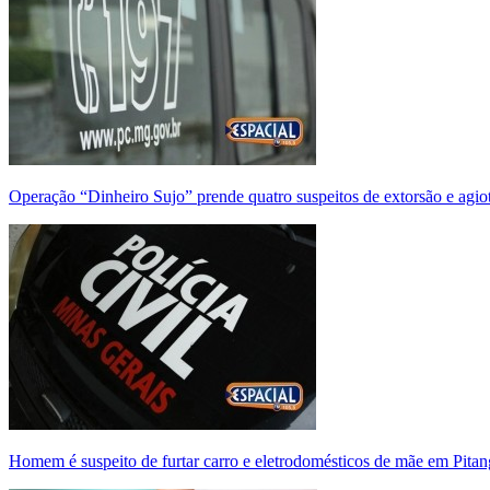
Operação “Dinheiro Sujo” prende quatro suspeitos de extorsão e agi
Homem é suspeito de furtar carro e eletrodomésticos de mãe em Pitan