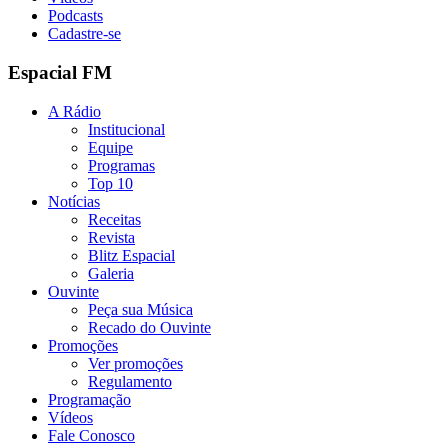
Podcasts
Cadastre-se
Espacial FM
A Rádio
Institucional
Equipe
Programas
Top 10
Notícias
Receitas
Revista
Blitz Espacial
Galeria
Ouvinte
Peça sua Música
Recado do Ouvinte
Promoções
Ver promoções
Regulamento
Programação
Vídeos
Fale Conosco