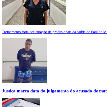
Treinamento fortalece atuação de profissionais da saúde de Pará de 
Justiça marca data do julgamento do acusado de mat