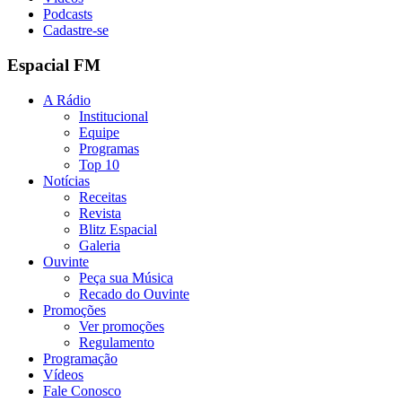
Podcasts
Cadastre-se
Espacial FM
A Rádio
Institucional
Equipe
Programas
Top 10
Notícias
Receitas
Revista
Blitz Espacial
Galeria
Ouvinte
Peça sua Música
Recado do Ouvinte
Promoções
Ver promoções
Regulamento
Programação
Vídeos
Fale Conosco