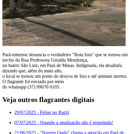
Pará-minense denuncia o verdadeiro "Bota fora" que se tornou um
trecho da Rua Professora Geralda Mendonça,
no bairro São Luiz, em Pará de Minas. Indiginada, ela desabafa
dizendo que, além do mato alto,
o local se tornou um ponto de desova de lixo e até animais mortos.
O flagrante foi enviado por meio
do whatsapp (37) 99670 0105.
Veja outros flagrantes digitais
29/07/2025
- Férias no Bariri
07/07/2025
- Quando a sinalização não é respeitada!
21/06/2025
- "Nuvem Onda" chama a atenção em Pará de