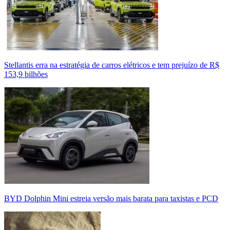
Stellantis erra na estratégia de carros elétricos e tem prejuízo de R$
153,9 bilhões
BYD Dolphin Mini estreia versão mais barata para taxistas e PCD