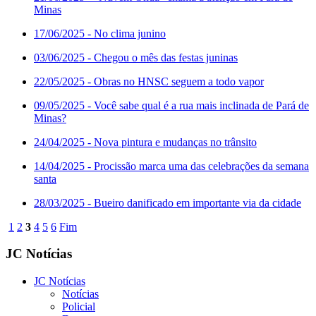
Minas
17/06/2025
- No clima junino
03/06/2025
- Chegou o mês das festas juninas
22/05/2025
- Obras no HNSC seguem a todo vapor
09/05/2025
- Você sabe qual é a rua mais inclinada de Pará de
Minas?
24/04/2025
- Nova pintura e mudanças no trânsito
14/04/2025
- Procissão marca uma das celebrações da semana
santa
28/03/2025
- Bueiro danificado em importante via da cidade
1
2
3
4
5
6
Fim
JC Notícias
JC Notícias
Notícias
Policial