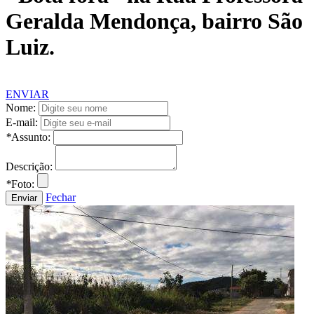
Geralda Mendonça, bairro São
Luiz.
ENVIAR
Nome:
E-mail:
*
Assunto:
Descrição:
*
Foto:
Fechar