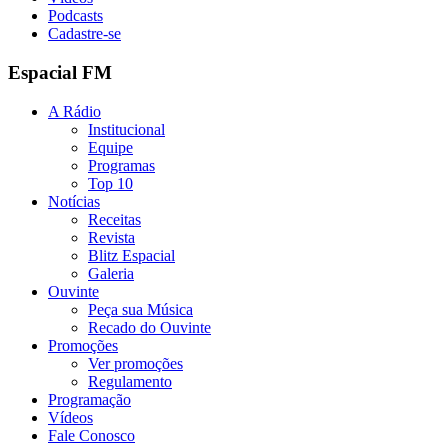
Podcasts
Cadastre-se
Espacial FM
A Rádio
Institucional
Equipe
Programas
Top 10
Notícias
Receitas
Revista
Blitz Espacial
Galeria
Ouvinte
Peça sua Música
Recado do Ouvinte
Promoções
Ver promoções
Regulamento
Programação
Vídeos
Fale Conosco