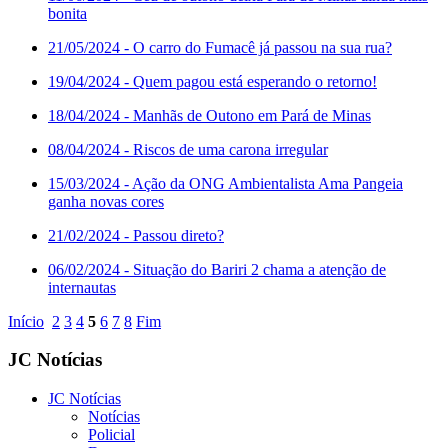
bonita
21/05/2024
- O carro do Fumacê já passou na sua rua?
19/04/2024
- Quem pagou está esperando o retorno!
18/04/2024
- Manhãs de Outono em Pará de Minas
08/04/2024
- Riscos de uma carona irregular
15/03/2024
- Ação da ONG Ambientalista Ama Pangeia
ganha novas cores
21/02/2024
- Passou direto?
06/02/2024
- Situação do Bariri 2 chama a atenção de
internautas
Início
2
3
4
5
6
7
8
Fim
JC Notícias
JC Notícias
Notícias
Policial