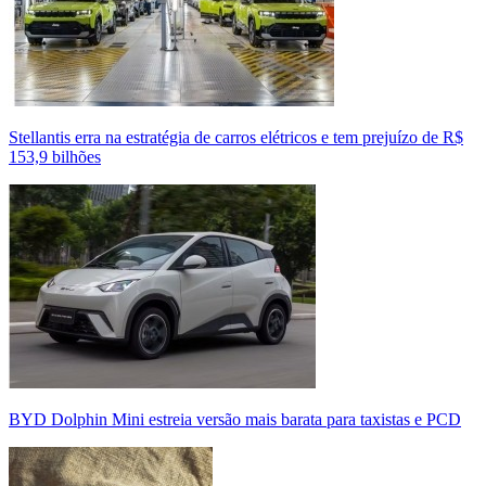
Stellantis erra na estratégia de carros elétricos e tem prejuízo de R$
153,9 bilhões
BYD Dolphin Mini estreia versão mais barata para taxistas e PCD