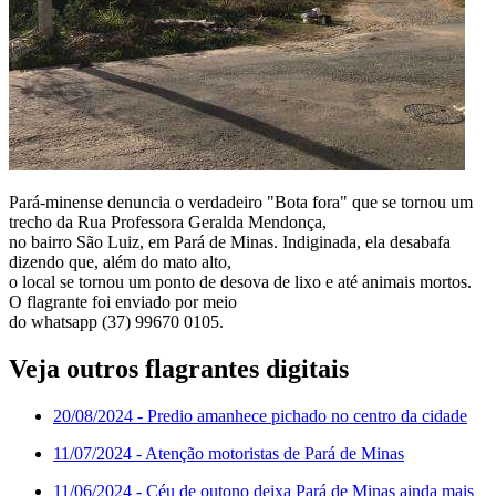
Pará-minense denuncia o verdadeiro "Bota fora" que se tornou um
trecho da Rua Professora Geralda Mendonça,
no bairro São Luiz, em Pará de Minas. Indiginada, ela desabafa
dizendo que, além do mato alto,
o local se tornou um ponto de desova de lixo e até animais mortos.
O flagrante foi enviado por meio
do whatsapp (37) 99670 0105.
Veja outros flagrantes digitais
20/08/2024
- Predio amanhece pichado no centro da cidade
11/07/2024
- Atenção motoristas de Pará de Minas
11/06/2024
- Céu de outono deixa Pará de Minas ainda mais