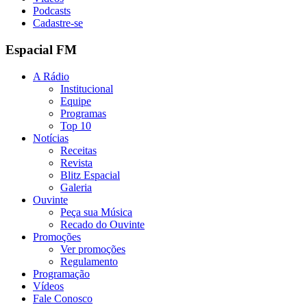
Podcasts
Cadastre-se
Espacial FM
A Rádio
Institucional
Equipe
Programas
Top 10
Notícias
Receitas
Revista
Blitz Espacial
Galeria
Ouvinte
Peça sua Música
Recado do Ouvinte
Promoções
Ver promoções
Regulamento
Programação
Vídeos
Fale Conosco