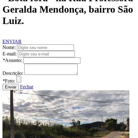
Geralda Mendonça, bairro São
Luiz.
ENVIAR
Nome:
E-mail:
*
Assunto:
Descrição:
*
Foto:
Fechar