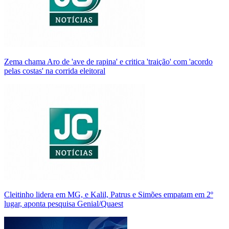
Zema chama Aro de 'ave de rapina' e critica 'traição' com 'acordo
pelas costas' na corrida eleitoral
Cleitinho lidera em MG, e Kalil, Patrus e Simões empatam em 2º
lugar, aponta pesquisa Genial/Quaest