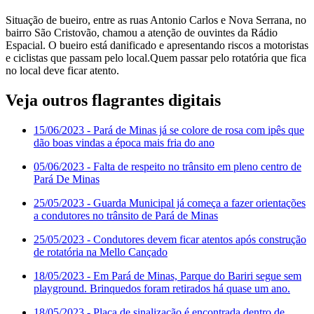
Situação de bueiro, entre as ruas Antonio Carlos e Nova Serrana, no
bairro São Cristovão, chamou a atenção de ouvintes da Rádio
Espacial. O bueiro está danificado e apresentando riscos a motoristas
e ciclistas que passam pelo local.Quem passar pelo rotatória que fica
no local deve ficar atento.
Veja outros flagrantes digitais
15/06/2023
- Pará de Minas já se colore de rosa com ipês que
dão boas vindas a época mais fria do ano
05/06/2023
- Falta de respeito no trânsito em pleno centro de
Pará De Minas
25/05/2023
- Guarda Municipal já começa a fazer orientações
a condutores no trânsito de Pará de Minas
25/05/2023
- Condutores devem ficar atentos após construção
de rotatória na Mello Cançado
18/05/2023
- Em Pará de Minas, Parque do Bariri segue sem
playground. Brinquedos foram retirados há quase um ano.
18/05/2023
- Placa de sinalização é encontrada dentro de