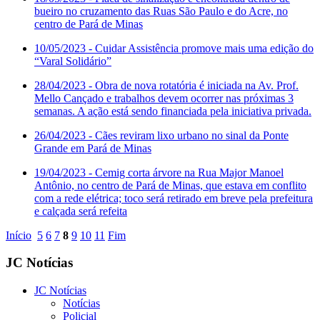
bueiro no cruzamento das Ruas São Paulo e do Acre, no
centro de Pará de Minas
10/05/2023
- Cuidar Assistência promove mais uma edição do
“Varal Solidário”
28/04/2023
- Obra de nova rotatória é iniciada na Av. Prof.
Mello Cançado e trabalhos devem ocorrer nas próximas 3
semanas. A ação está sendo financiada pela iniciativa privada.
26/04/2023
- Cães reviram lixo urbano no sinal da Ponte
Grande em Pará de Minas
19/04/2023
- Cemig corta árvore na Rua Major Manoel
Antônio, no centro de Pará de Minas, que estava em conflito
com a rede elétrica; toco será retirado em breve pela prefeitura
e calçada será refeita
Início
5
6
7
8
9
10
11
Fim
JC Notícias
JC Notícias
Notícias
Policial