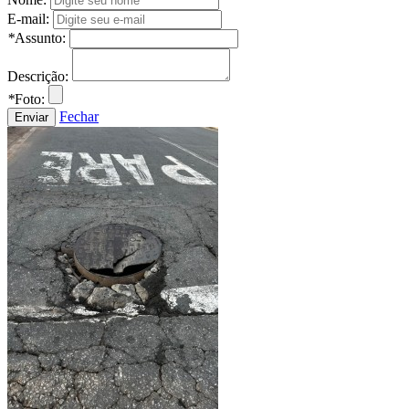
E-mail:
*
Assunto:
Descrição:
*
Foto:
Fechar