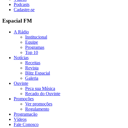
Podcasts
Cadastre-se
Espacial FM
A Rádio
Institucional
Equipe
Programas
Top 10
Notícias
Receitas
Revista
Blitz Espacial
Galeria
Ouvinte
Peça sua Música
Recado do Ouvinte
Promoções
Ver promoções
Regulamento
Programação
Vídeos
Fale Conosco