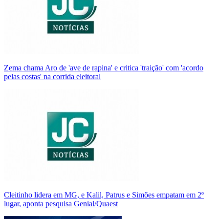
Zema chama Aro de 'ave de rapina' e critica 'traição' com 'acordo
pelas costas' na corrida eleitoral
Cleitinho lidera em MG, e Kalil, Patrus e Simões empatam em 2º
lugar, aponta pesquisa Genial/Quaest