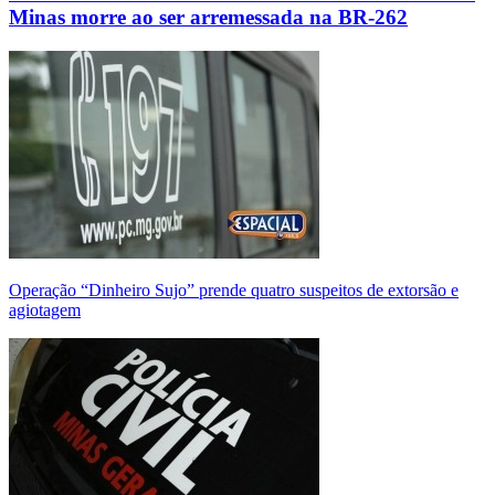
Minas morre ao ser arremessada na BR-262
Operação “Dinheiro Sujo” prende quatro suspeitos de extorsão e
agiotagem