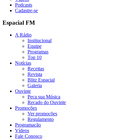
Podcasts
Cadastre-se
Espacial FM
A Rádio
Institucional
Equipe
Programas
Top 10
Notícias
Receitas
Revista
Blitz Espacial
Galeria
Ouvinte
Peça sua Música
Recado do Ouvinte
Promoções
Ver promoções
Regulamento
Programação
Vídeos
Fale Conosco