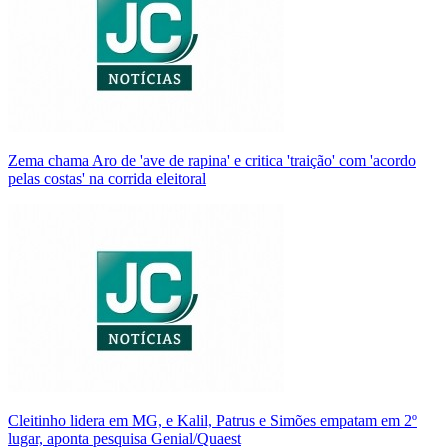
Zema chama Aro de 'ave de rapina' e critica 'traição' com 'acordo
pelas costas' na corrida eleitoral
Cleitinho lidera em MG, e Kalil, Patrus e Simões empatam em 2º
lugar, aponta pesquisa Genial/Quaest