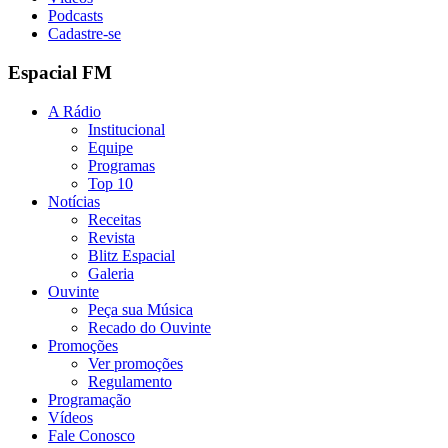
Podcasts
Cadastre-se
Espacial FM
A Rádio
Institucional
Equipe
Programas
Top 10
Notícias
Receitas
Revista
Blitz Espacial
Galeria
Ouvinte
Peça sua Música
Recado do Ouvinte
Promoções
Ver promoções
Regulamento
Programação
Vídeos
Fale Conosco