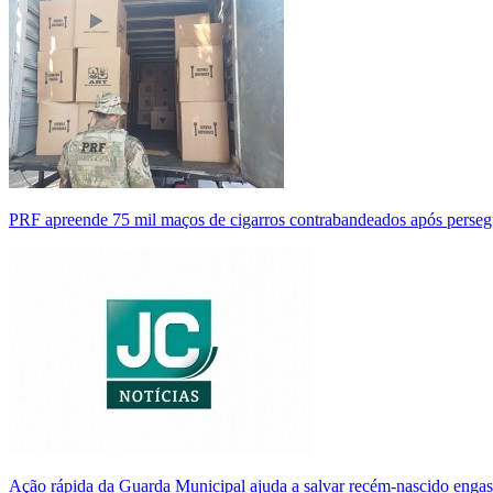
PRF apreende 75 mil maços de cigarros contrabandeados após perse
Ação rápida da Guarda Municipal ajuda a salvar recém-nascido enga