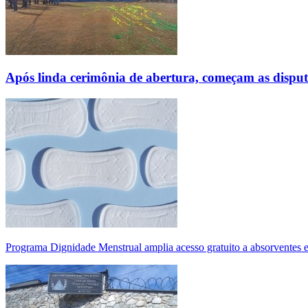
Após linda cerimônia de abertura, começam as disp
Programa Dignidade Menstrual amplia acesso gratuito a absorventes 