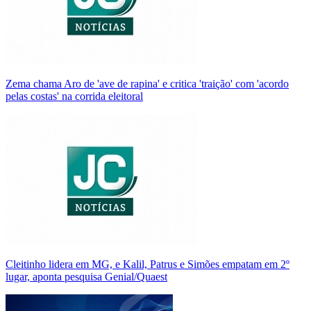
Zema chama Aro de 'ave de rapina' e critica 'traição' com 'acordo
pelas costas' na corrida eleitoral
Cleitinho lidera em MG, e Kalil, Patrus e Simões empatam em 2º
lugar, aponta pesquisa Genial/Quaest