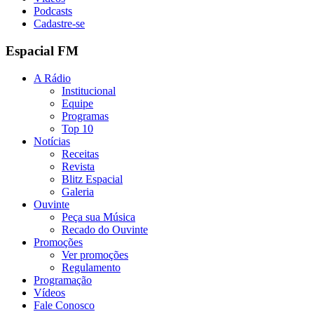
Podcasts
Cadastre-se
Espacial FM
A Rádio
Institucional
Equipe
Programas
Top 10
Notícias
Receitas
Revista
Blitz Espacial
Galeria
Ouvinte
Peça sua Música
Recado do Ouvinte
Promoções
Ver promoções
Regulamento
Programação
Vídeos
Fale Conosco