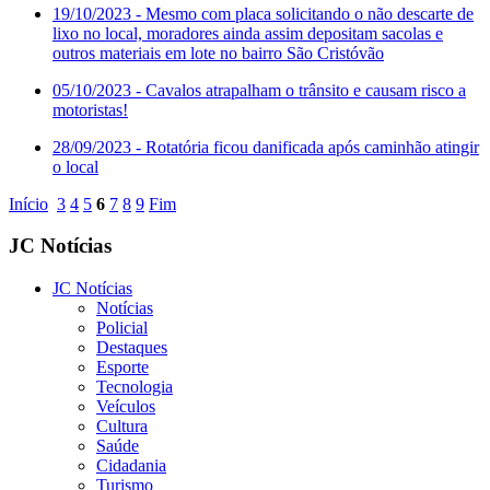
19/10/2023
- Mesmo com placa solicitando o não descarte de
lixo no local, moradores ainda assim depositam sacolas e
outros materiais em lote no bairro São Cristóvão
05/10/2023
- Cavalos atrapalham o trânsito e causam risco a
motoristas!
28/09/2023
- Rotatória ficou danificada após caminhão atingir
o local
Início
3
4
5
6
7
8
9
Fim
JC Notícias
JC Notícias
Notícias
Policial
Destaques
Esporte
Tecnologia
Veículos
Cultura
Saúde
Cidadania
Turismo