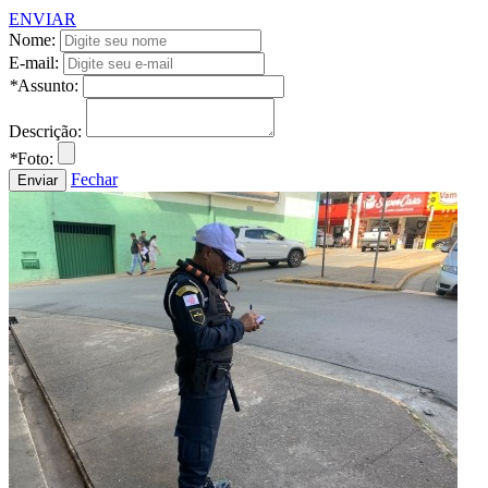
ENVIAR
Nome:
E-mail:
*
Assunto:
Descrição:
*
Foto:
Fechar