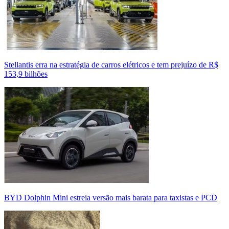
Stellantis erra na estratégia de carros elétricos e tem prejuízo de R$
153,9 bilhões
BYD Dolphin Mini estreia versão mais barata para taxistas e PCD