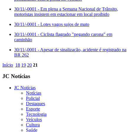
30/11/-0001
- Em plena a Semana Nacional de Trânsito,
motoristas insistem em estacionar em local proibido
30/11/-0001
- Lotes vagos sujos de mato
30/11/-0001
- Ciclista flagrado "pegando carona" em
caminhão
30/11/-0001
- Apesar de sinalização, acidente é registrado na
BR 262
Início
18
19
20
21
JC Notícias
JC Notícias
Notícias
Policial
Destaques
Esporte
Tecnologia
Veículos
Cultura
Saúde