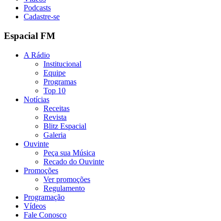
Podcasts
Cadastre-se
Espacial FM
A Rádio
Institucional
Equipe
Programas
Top 10
Notícias
Receitas
Revista
Blitz Espacial
Galeria
Ouvinte
Peça sua Música
Recado do Ouvinte
Promoções
Ver promoções
Regulamento
Programação
Vídeos
Fale Conosco