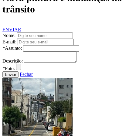
trânsito
ENVIAR
Nome:
E-mail:
*
Assunto:
Descrição:
*
Foto:
Fechar