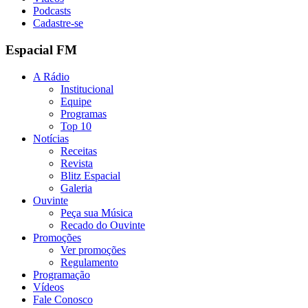
Podcasts
Cadastre-se
Espacial FM
A Rádio
Institucional
Equipe
Programas
Top 10
Notícias
Receitas
Revista
Blitz Espacial
Galeria
Ouvinte
Peça sua Música
Recado do Ouvinte
Promoções
Ver promoções
Regulamento
Programação
Vídeos
Fale Conosco