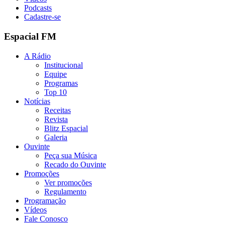
Podcasts
Cadastre-se
Espacial FM
A Rádio
Institucional
Equipe
Programas
Top 10
Notícias
Receitas
Revista
Blitz Espacial
Galeria
Ouvinte
Peça sua Música
Recado do Ouvinte
Promoções
Ver promoções
Regulamento
Programação
Vídeos
Fale Conosco