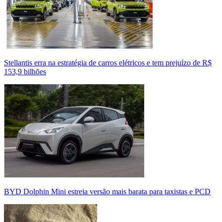
Stellantis erra na estratégia de carros elétricos e tem prejuízo de R$
153,9 bilhões
BYD Dolphin Mini estreia versão mais barata para taxistas e PCD