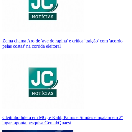
Zema chama Aro de 'ave de rapina' e critica 'traição' com 'acordo
pelas costas' na corrida eleitoral
Cleitinho lidera em MG, e Kalil, Patrus e Simões empatam em 2º
lugar, aponta pesquisa Genial/Quaest