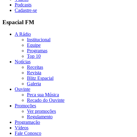
Podcasts
Cadastre-se
Espacial FM
A Rádio
Institucional
Equipe
Programas
Top 10
Notícias
Receitas
Revista
Blitz Espacial
Galeria
Ouvinte
Peça sua Música
Recado do Ouvinte
Promoções
Ver promoções
Regulamento
Programação
Vídeos
Fale Conosco