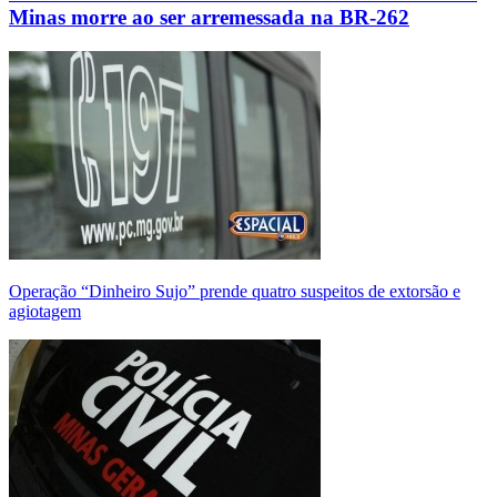
Minas morre ao ser arremessada na BR-262
Operação “Dinheiro Sujo” prende quatro suspeitos de extorsão e
agiotagem