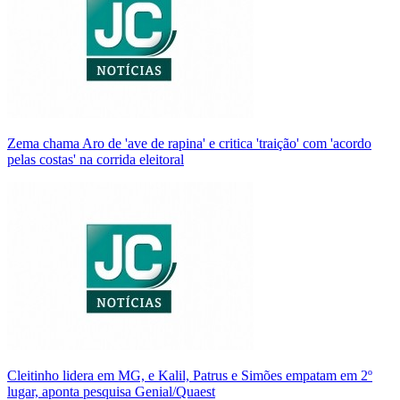
Zema chama Aro de 'ave de rapina' e critica 'traição' com 'acordo
pelas costas' na corrida eleitoral
Cleitinho lidera em MG, e Kalil, Patrus e Simões empatam em 2º
lugar, aponta pesquisa Genial/Quaest