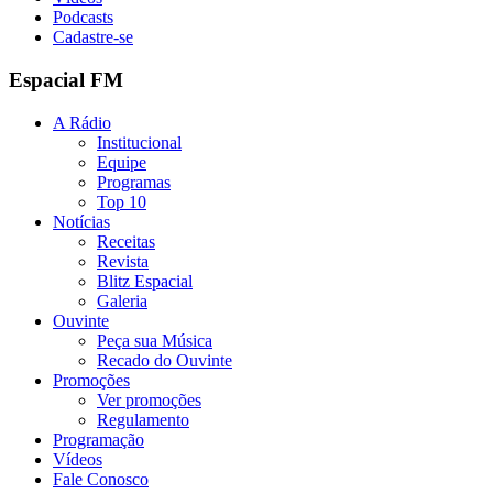
Podcasts
Cadastre-se
Espacial FM
A Rádio
Institucional
Equipe
Programas
Top 10
Notícias
Receitas
Revista
Blitz Espacial
Galeria
Ouvinte
Peça sua Música
Recado do Ouvinte
Promoções
Ver promoções
Regulamento
Programação
Vídeos
Fale Conosco