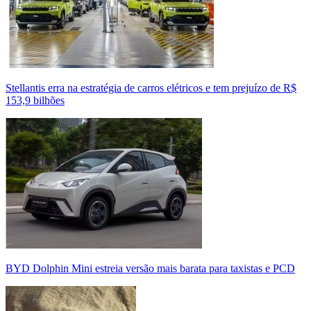
Stellantis erra na estratégia de carros elétricos e tem prejuízo de R$
153,9 bilhões
BYD Dolphin Mini estreia versão mais barata para taxistas e PCD