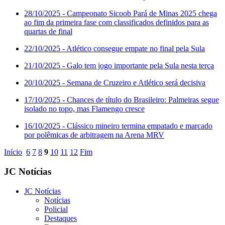
28/10/2025
- Campeonato Sicoob Pará de Minas 2025 chega
ao fim da primeira fase com classificados definidos para as
quartas de final
22/10/2025
- Atlético consegue empate no final pela Sula
21/10/2025
- Galo tem jogo importante pela Sula nesta terça
20/10/2025
- Semana de Cruzeiro e Atlético será decisiva
17/10/2025
- Chances de título do Brasileiro: Palmeiras segue
isolado no topo, mas Flamengo cresce
16/10/2025
- Clássico mineiro termina empatado e marcado
por polêmicas de arbitragem na Arena MRV
Início
6
7
8
9
10
11
12
Fim
JC Notícias
JC Notícias
Notícias
Policial
Destaques