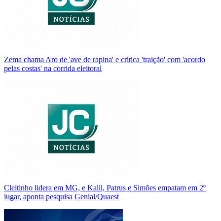
Zema chama Aro de 'ave de rapina' e critica 'traição' com 'acordo
pelas costas' na corrida eleitoral
Cleitinho lidera em MG, e Kalil, Patrus e Simões empatam em 2º
lugar, aponta pesquisa Genial/Quaest