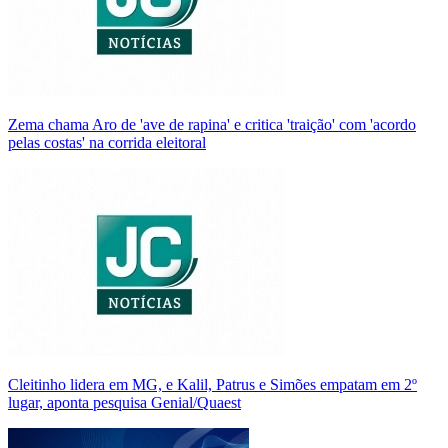
Zema chama Aro de 'ave de rapina' e critica 'traição' com 'acordo
pelas costas' na corrida eleitoral
Cleitinho lidera em MG, e Kalil, Patrus e Simões empatam em 2º
lugar, aponta pesquisa Genial/Quaest