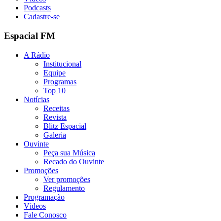
Podcasts
Cadastre-se
Espacial FM
A Rádio
Institucional
Equipe
Programas
Top 10
Notícias
Receitas
Revista
Blitz Espacial
Galeria
Ouvinte
Peça sua Música
Recado do Ouvinte
Promoções
Ver promoções
Regulamento
Programação
Vídeos
Fale Conosco