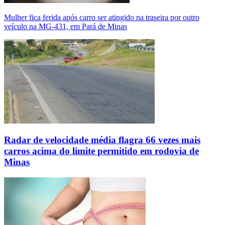
Mulher fica ferida após carro ser atingido na traseira por outro
veículo na MG-431, em Pará de Minas
Radar de velocidade média flagra 66 vezes mais
carros acima do limite permitido em rodovia de
Minas