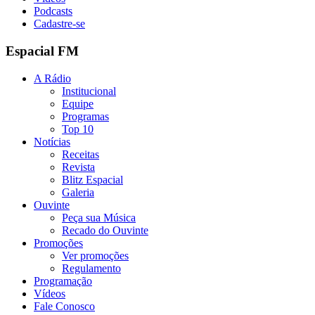
Podcasts
Cadastre-se
Espacial FM
A Rádio
Institucional
Equipe
Programas
Top 10
Notícias
Receitas
Revista
Blitz Espacial
Galeria
Ouvinte
Peça sua Música
Recado do Ouvinte
Promoções
Ver promoções
Regulamento
Programação
Vídeos
Fale Conosco