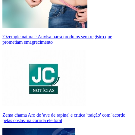
'Ozempic natural': Anvisa barra produtos sem registro que
prometiam emagrecimento
Zema chama Aro de 'ave de rapina' e critica 'traição' com 'acordo
pelas costas' na corrida eleitoral