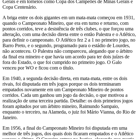
Gerais e em torneios como Copa dos Campeões de Minas Gerais e
Copa Centenário.
A briga entre os dois gigantes em um mata-mata começou em 1931,
quando o Campeonato Mineiro, que era em turno e returno, com
pontos corridos, teve a desistência de três clubes, o que forçou uma
alteração, com uma decisão direta entre o então Palestra e o Atlético,
para definir o campeonato. O Atlético fez 2 a 1 no primeiro jogo, no
Barro Preto, e o segundo, programado para o estádio de Lourdes,
não aconteceu. O Palestra não compareceu, alegando que o árbitro
da final era mineiro e que havia um acordo para ter dois juízes de
fora do Estado, o que foi cumprido no primeiro jogo. O Galo
venceu por WO e ficou com o título.
Em 1940, a segunda decisão direta, em mata-mata, entre os dois
rivais, foi disputada em três jogos porque os dois terminaram
empatados novamente em um Campeonato Mineiro de pontos
corridos. Cada um ganhou um jogo da decisão, o que motivou a
realização de uma terceira partida. Detalhe: os dois primeiros jogos
foram apitados por um árbitro mineiro, Raimundo Sampaio,
enquanto o terceiro, na Alameda, o juiz foi Mário Vianna, do Rio de
Janeiro.
Em 1956, a final do Campeonato Mineiro foi disputada em uma
melhor de três jogos, dos quais dois ficaram empatados e o Atlético