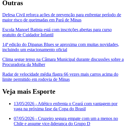
Outras
Defesa Civil reforça ações de prevenção para enfrentar período de
maior risco de queimadas em Pará de Minas
Escola Manoel Batista está com inscrições abertas para curso
gratuito de Cuidador Infantil
14ª edição do Dipanas Blues se aproxima com muitas novidades,
incluindo um estacionamento oficial
Clima segue tenso na Câmara Municipal durante discussões sobre a
Procuradoria da Mulher
Radar de velocidade média flagra 66 vezes mais carros acima do
limite permitido em rodovia de Minas
Veja mais Esporte
13/05/2026
- Atlético enfrenta o Ceará com vantagem por
vaga na próxima fase da Copa do Brasil
07/05/2026
- Cruzeiro segura empate com um a menos no
Chile e assume vice-liderança do Grupo D