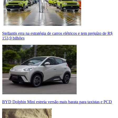
Stellantis erra na estratégia de carros elétricos e tem prejuízo de R$
153,9 bilhões
BYD Dolphin Mini estreia versão mais barata para taxistas e PCD