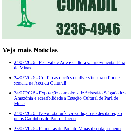
Veja mais Notícias
24/07/2026
- Festival de Arte e Cultura vai movimentar Pará
de Minas
24/07/2026
- Confira as opções de diversão para o fim de
semana na Agenda Cultural!
24/07/2026
- Exposição com obras de Sebastião Salgado leva
Amazônia e acessibilidade à Estação Cultural de Pará de
Minas
24/07/2026
- Nova rota turística vai ligar cidades da região
pelos Caminhos do Padre Libério
23/07/2026
- Palmeiras de Pará de Minas disputa primeiro