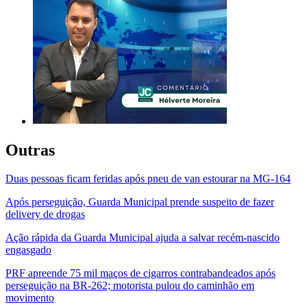
Outras
Duas pessoas ficam feridas após pneu de van estourar na MG-164
Após perseguição, Guarda Municipal prende suspeito de fazer
delivery de drogas
Ação rápida da Guarda Municipal ajuda a salvar recém-nascido
engasgado
PRF apreende 75 mil maços de cigarros contrabandeados após
perseguição na BR-262; motorista pulou do caminhão em
movimento