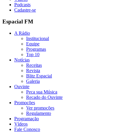
Podcasts
Cadastre-se
Espacial FM
A Rádio
Institucional
Equipe
Programas
Top 10
Notícias
Receitas
Revista
Blitz Espacial
Galeria
Ouvinte
Peça sua Música
Recado do Ouvinte
Promoções
Ver promoções
Regulamento
Programação
Vídeos
Fale Conosco