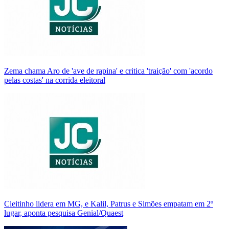
Zema chama Aro de 'ave de rapina' e critica 'traição' com 'acordo
pelas costas' na corrida eleitoral
Cleitinho lidera em MG, e Kalil, Patrus e Simões empatam em 2º
lugar, aponta pesquisa Genial/Quaest