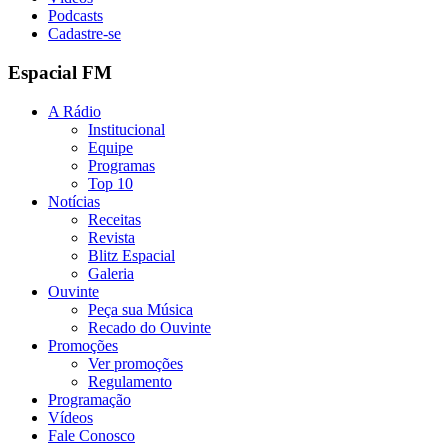
Podcasts
Cadastre-se
Espacial FM
A Rádio
Institucional
Equipe
Programas
Top 10
Notícias
Receitas
Revista
Blitz Espacial
Galeria
Ouvinte
Peça sua Música
Recado do Ouvinte
Promoções
Ver promoções
Regulamento
Programação
Vídeos
Fale Conosco